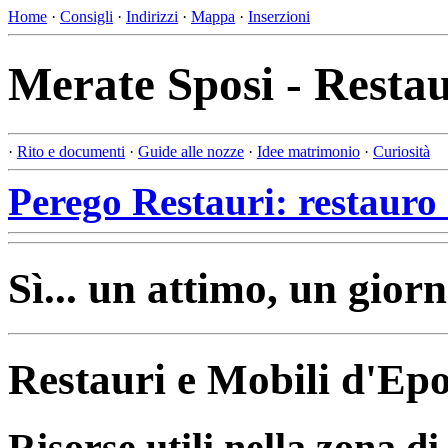
Home
·
Consigli
·
Indirizzi
·
Mappa
·
Inserzioni
Merate Sposi - Restau
·
Rito e documenti
·
Guide alle nozze
·
Idee matrimonio
·
Curiosità
Perego Restauri: restauro 
Sì... un attimo, un giorn
Restauri e Mobili d'Ep
Risorse utili nella zona d